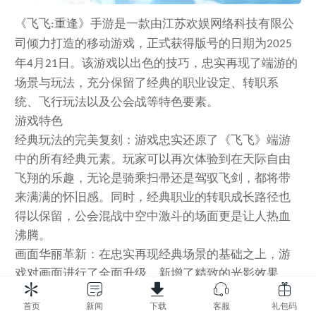
《飞飞
重逢》手游是一款由江苏欢娱网络科技有限公
:
司倾力打造的移动游戏，正式获得版号的日期为
2025
年
月
日。该游戏以出色的技巧，忠实再现了端游的
4
21
场景与玩法，充分保留了经典的职业设定、转职系
统、飞行玩法以及公会战等特色要素。
游戏特色
经典玩法的完美复刻：游戏忠实还原了《飞飞》端游
中的所有经典元素。玩家可以再次体验到在天际自由
飞翔的乐趣，无论是骑乘扫帚还是驾驭飞剑，都将带
来满满的怀旧感。同时，经典职业的转职成长路径也
得以保留，公会混战中空中激斗的场面更是让人热血
沸腾。
画面华丽革新：在忠实再现经典场景的基础之上，游
戏对画面进行了全面升级，新增了精致的光影效果，
使得场景更加生动、逼真。这种视觉上的革新，让玩
首页
新闻
下载
客服
礼包码
家不仅仅是重温旧梦，更仿佛置身于一个全新的奇幻